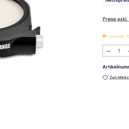
Nettopreis
Preise exkl
Lieferzeit: 
Produkt
Artikelnum
Zum Merkze
"