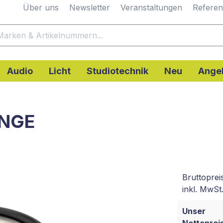
Über uns
Newsletter
Veranstaltungen
Refere
Audio
Licht
Studiotechnik
Neu
Ange
ANGE
Bruttoprei
inkl. MwSt.
Unser