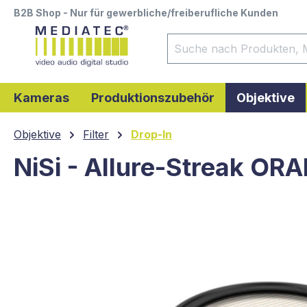
B2B Shop - Nur für gewerbliche/freiberufliche Kunden
springen
Zur Hauptnavigation springen
Kameras
Produktionszubehör
Objektive
Objektive
Filter
Drop-In
NiSi - Allure-Streak OR
Bildergalerie überspringen