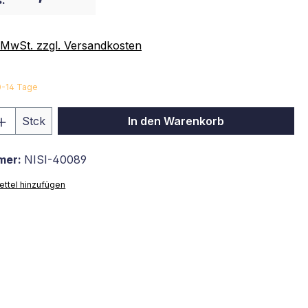
:
. MwSt. zzgl. Versandkosten
10-14 Tage
 Anzahl: Gib den gewünschten Wert ein 
Stck
In den Warenkorb
mer:
NISI-40089
ttel hinzufügen