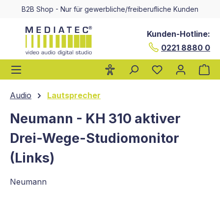
B2B Shop - Nur für gewerbliche/freiberufliche Kunden
alt springen
Kunden-Hotline:
0221 8880 0
Wa
Audio
Lautsprecher
Neumann - KH 310 aktiver
Drei-Wege-Studiomonitor
(Links)
Neumann
Bildergalerie überspringen