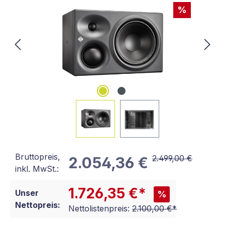
%
Bruttopreis,
2.499,00 €
2.054,36 €
inkl. MwSt.:
1.726,35 €*
Unser
%
Nettopreis:
Nettolistenpreis:
2.100,00 €*