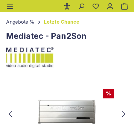
Wa
alt springen
Angebote %
Letzte Chance
Mediatec - Pan2Son
Bildergalerie überspringen
%