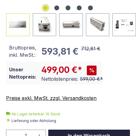
Bruttopreis,
712,81 €
593,81 €
inkl. MwSt.:
499,00 €*
Unser
%
Nettopreis:
Nettolistenpreis:
599,00 €*
Preise exkl. MwSt. zzgl. Versandkosten
Ab Lager lieferbar:
10
Stück
Lieferung oder Abholung
Produkt Anzahl: Gib den gewünschten We
In den Warenkorb