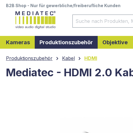
B2B Shop - Nur für gewerbliche/freiberufliche Kunden
springen
Zur Hauptnavigation springen
Kameras
Produktionszubehör
Objektive
Produktionszubehör
Kabel
HDMI
Mediatec - HDMI 2.0 Kab
Bildergalerie überspringen