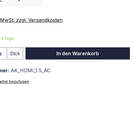
:
. MwSt. zzgl. Versandkosten
3-5 Tage
 Anzahl: Gib den gewünschten Wert ein 
Stck
In den Warenkorb
mer:
AK_HDMI_1.5_AC
ttel hinzufügen