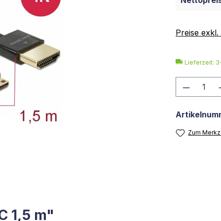
Nettopreis
Preise exkl
Lieferzeit: 
Produkt
Artikelnum
Zum Merkze
C 1,5 m"