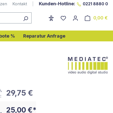
Kunden-Hotline:
nzen
Kontakt
|
0221 8880 0
0,00 €
Wa
bote %
Reparatur Anfrage
s,
29,75 €
:
25,00 €*