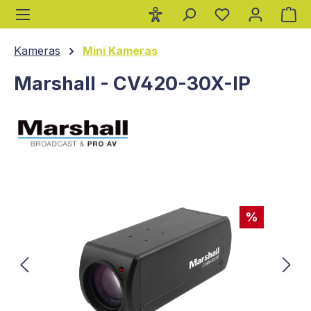
Wa
alt springen
Kameras
Mini Kameras
Marshall - CV420-30X-IP
Bildergalerie überspringen
%