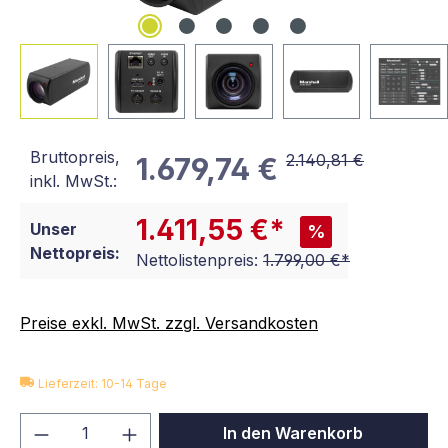
Bruttopreis,
2.140,81 €
1.679,74 €
inkl. MwSt.:
1.411,55 €*
Unser
%
Nettopreis:
Nettolistenpreis:
1.799,00 €*
Preise exkl. MwSt. zzgl. Versandkosten
Lieferzeit: 10-14 Tage
Produkt Anzahl: Gib den gewünschten We
In den Warenkorb