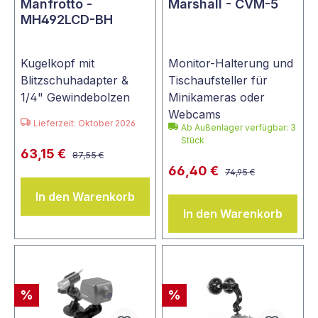
Manfrotto -
Marshall - CVM-5
MH492LCD-BH
Kugelkopf mit
Monitor-Halterung und
Blitzschuhadapter &
Tischaufsteller für
1/4" Gewindebolzen
Minikameras oder
Webcams
Lieferzeit: Oktober 2026
Ab Außenlager verfügbar: 3
Stück
63,15 €
87,55 €
66,40 €
74,95 €
In den Warenkorb
In den Warenkorb
%
%