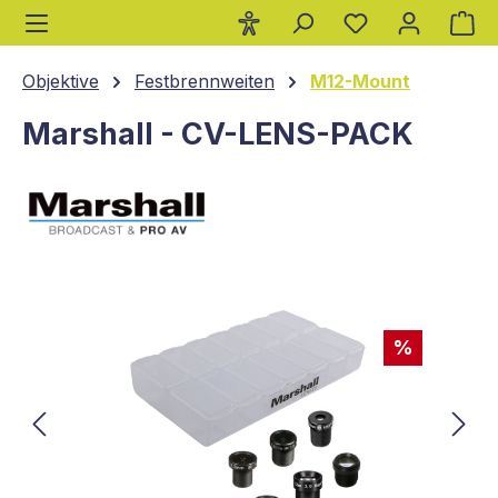
Wa
alt springen
Objektive
Festbrennweiten
M12-Mount
Marshall - CV-LENS-PACK
Bildergalerie überspringen
%