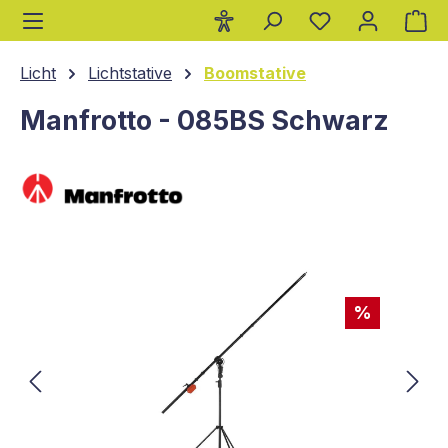
Wa
alt springen
Licht
Lichtstative
Boomstative
Manfrotto - 085BS Schwarz
Bildergalerie überspringen
%