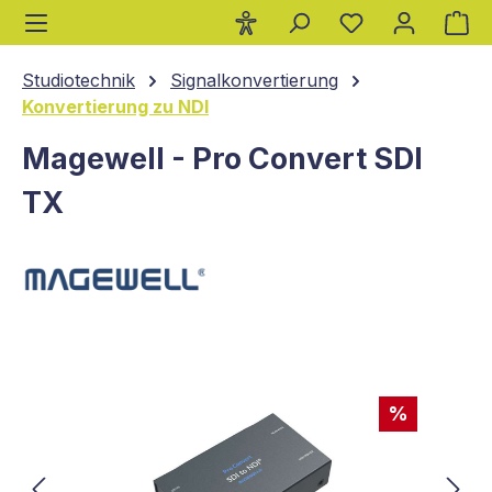
Wa
alt springen
Studiotechnik
Signalkonvertierung
Konvertierung zu NDI
Magewell - Pro Convert SDI
TX
Bildergalerie überspringen
%