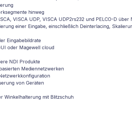
ierung
erksegmente hinweg
t VISCA, VISCA UDP, VISCA UDP2rs232 und PELCO-D über 
erung einer Eingabe, einschließlich Deinterlacing, Skalieru
der Eingabebildrate
GUI oder Magewell cloud
dere NDI Produkte
-basierten Mediennetzwerken
etzwerkkonfiguration
euerung von Geräten
er Winkelhalterung mit Blitzschuh