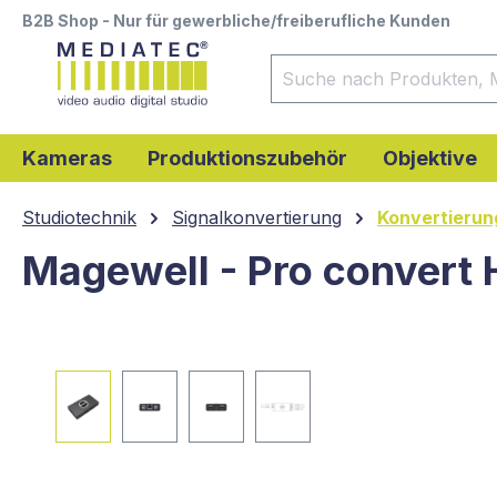
B2B Shop - Nur für gewerbliche/freiberufliche Kunden
springen
Zur Hauptnavigation springen
Kameras
Produktionszubehör
Objektive
Studiotechnik
Signalkonvertierung
Konvertierun
Magewell - Pro convert 
Bildergalerie überspringen