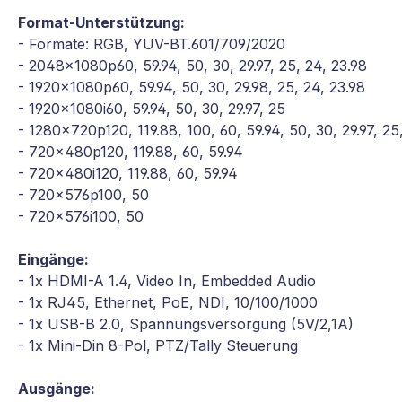
Format-Unterstützung:
- Formate: RGB, YUV-BT.601/709/2020
- 2048x1080p60, 59.94, 50, 30, 29.97, 25, 24, 23.98
- 1920x1080p60, 59.94, 50, 30, 29.98, 25, 24, 23.98
- 1920x1080i60, 59.94, 50, 30, 29.97, 25
- 1280x720p120, 119.88, 100, 60, 59.94, 50, 30, 29.97, 25
- 720x480p120, 119.88, 60, 59.94
- 720x480i120, 119.88, 60, 59.94
- 720x576p100, 50
- 720x576i100, 50
Eingänge:
- 1x HDMI-A 1.4, Video In, Embedded Audio
- 1x RJ45, Ethernet, PoE, NDI, 10/100/1000
- 1x USB-B 2.0, Spannungsversorgung (5V/2,1A)
- 1x Mini-Din 8-Pol, PTZ/Tally Steuerung
Ausgänge: