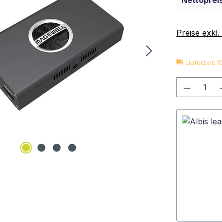
Nettopreis
Preise exkl
Lieferzeit: 
Produkt