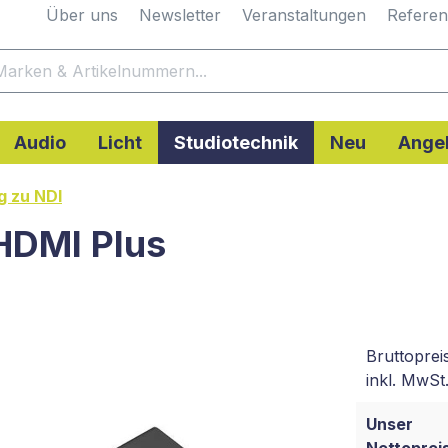
Über uns
Newsletter
Veranstaltungen
Refere
Audio
Licht
Studiotechnik
Neu
Ange
g zu NDI
HDMI Plus
Bruttoprei
inkl. MwSt.
Unser