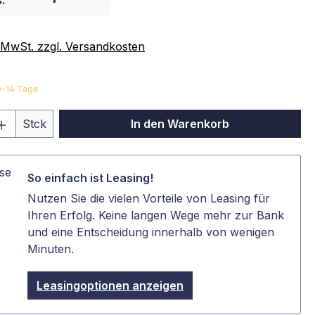
:
. MwSt. zzgl. Versandkosten
10-14 Tage
 Anzahl: Gib den gewünschten Wert ein 
Stck
In den Warenkorb
So einfach ist Leasing!
Nutzen Sie die vielen Vorteile von Leasing für
Ihren Erfolg. Keine langen Wege mehr zur Bank
und eine Entscheidung innerhalb von wenigen
Minuten.
Leasingoptionen anzeigen