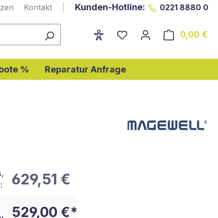
Kunden-Hotline:
nzen
Kontakt
|
0221 8880 0
0,00 €
Wa
bote %
Reparatur Anfrage
s,
629,51 €
:
529,00 €*