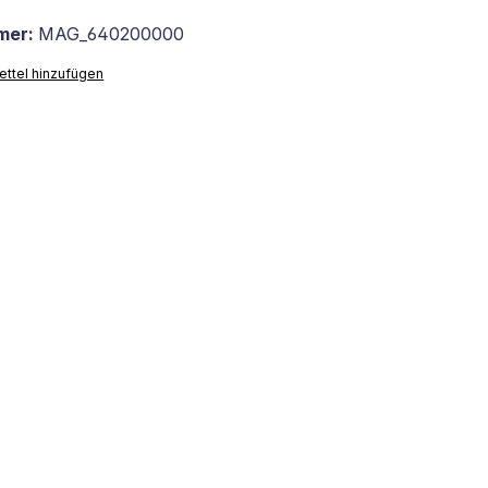
mer:
MAG_640200000
ttel hinzufügen