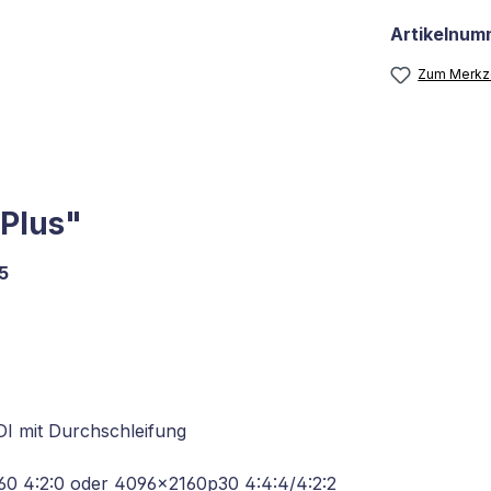
Artikelnum
Zum Merkze
 Plus"
5
I mit Durchschleifung
60 4:2:0 oder 4096x2160p30 4:4:4/4:2:2