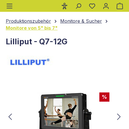
Wa
alt springen
Produktionszubehör
Monitore & Sucher
Monitore von 5" bis 7"
Lilliput - Q7-12G
Bildergalerie überspringen
%