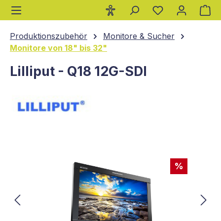
Wa
alt springen
Produktionszubehör
Monitore & Sucher
Monitore von 18" bis 32"
Lilliput - Q18 12G-SDI
Bildergalerie überspringen
%