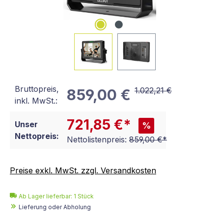
Bruttopreis,
1.022,21 €
859,00 €
inkl. MwSt.:
721,85 €*
Unser
%
Nettopreis:
Nettolistenpreis:
859,00 €*
Preise exkl. MwSt. zzgl. Versandkosten
Ab Lager lieferbar:
1
Stück
Lieferung oder Abholung