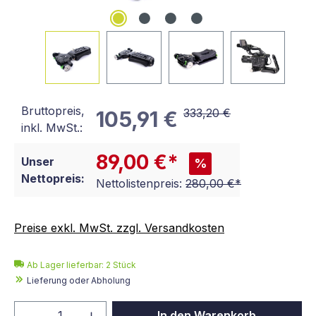
Bruttopreis,
333,20 €
105,91 €
inkl. MwSt.:
89,00 €*
Unser
%
Nettopreis:
Nettolistenpreis:
280,00 €*
Preise exkl. MwSt. zzgl. Versandkosten
Ab Lager lieferbar:
2
Stück
Lieferung oder Abholung
Produkt Anzahl: Gib den gewünschten We
In den Warenkorb