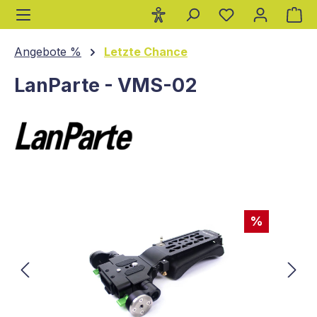
Wa
alt springen
Angebote %
Letzte Chance
LanParte - VMS-02
Bildergalerie überspringen
%