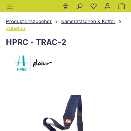
Wa
alt springen
Produktionszubehör
Kamerataschen & Koffer
Zubehör
HPRC - TRAC-2
Bildergalerie überspringen