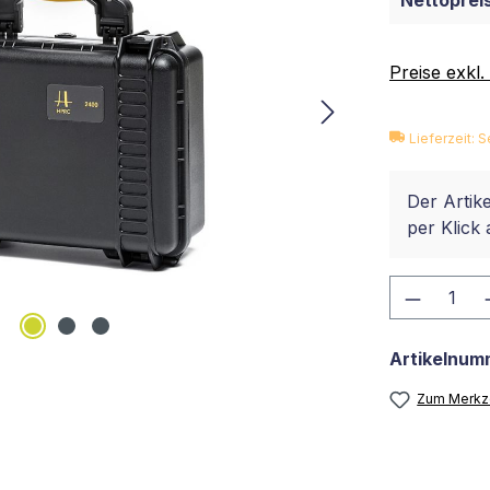
Nettopreis
Preise exkl
Lieferzeit:
Der Artike
per Klick 
Produkt
Artikelnum
Zum Merkze