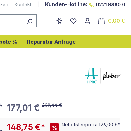
Kunden-Hotline:
nzen
Kontakt
|
0221 8880 0
0,00 €
Wa
bote %
Reparatur Anfrage
s,
209,44 €
177,01 €
:
Nettolistenpreis:
176,00 €*
148,75 €*
%