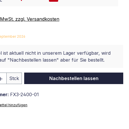
:
. MwSt. zzgl. Versandkosten
 September 2026
l ist aktuell nicht in unserem Lager verfügbar, wird
auf "Nachbestellen lassen" aber für Sie bestellt.
 Anzahl: Gib den gewünschten Wert ein 
Stck
Nachbestellen lassen
mer:
FX3-2400-01
ttel hinzufügen