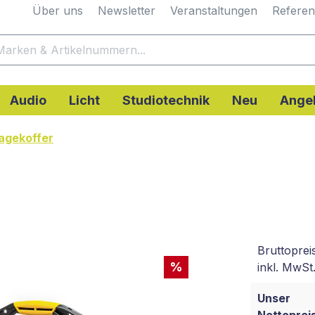
Über uns
Newsletter
Veranstaltungen
Refere
Audio
Licht
Studiotechnik
Neu
Ange
agekoffer
Bruttoprei
%
inkl. MwSt.
Unser