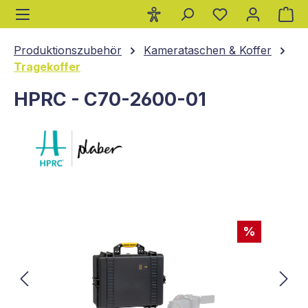
Wa
alt springen
Produktionszubehör
Kamerataschen & Koffer
Tragekoffer
HPRC - C70-2600-01
Bildergalerie überspringen
%