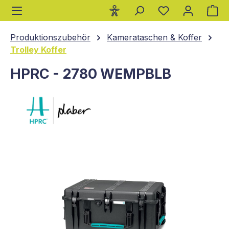
Wa
alt springen
Produktionszubehör
Kamerataschen & Koffer
Trolley Koffer
HPRC - 2780 WEMPBLB
Bildergalerie überspringen