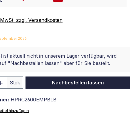
:
. MwSt. zzgl. Versandkosten
 September 2026
l ist aktuell nicht in unserem Lager verfügbar, wird
auf "Nachbestellen lassen" aber für Sie bestellt.
 Anzahl: Gib den gewünschten Wert ein 
Stck
Nachbestellen lassen
mer:
HPRC2600EMPBLB
ttel hinzufügen