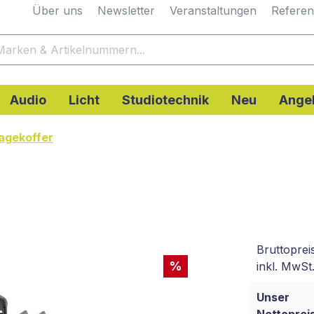
Über uns
Newsletter
Veranstaltungen
Refere
Audio
Licht
Studiotechnik
Neu
Ange
agekoffer
Bruttoprei
%
inkl. MwSt.
Unser