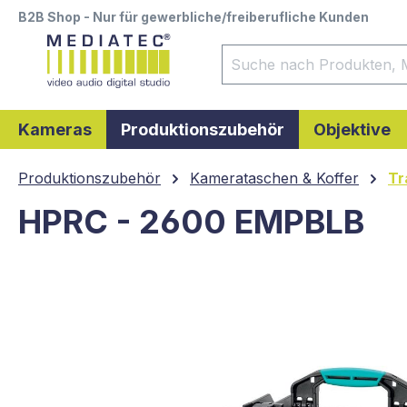
B2B Shop - Nur für gewerbliche/freiberufliche Kunden
springen
Zur Hauptnavigation springen
Kameras
Produktionszubehör
Objektive
Produktionszubehör
Kamerataschen & Koffer
Tr
HPRC - 2600 EMPBLB
Bildergalerie überspringen