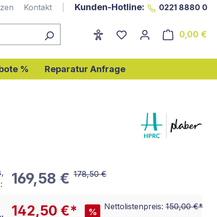
Kunden-Hotline:
nzen
Kontakt
|
0221 8880 0
0,00 €
Wa
bote %
Reparatur Anfrage
s,
178,50 €
169,58 €
:
Nettolistenpreis:
150,00 €*
142,50 €*
%