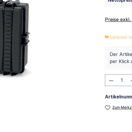
Nettopreis
Preise exkl
Lieferzeit:
Der Artike
per Klick 
Produkt
Artikelnum
Zum Merkze