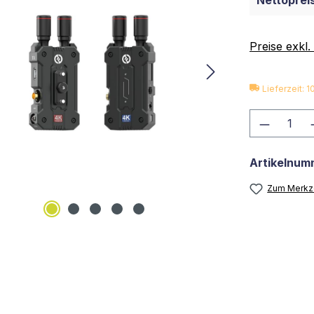
Nettopreis
Preise exkl
Lieferzeit: 
Produkt
Artikelnum
Zum Merkze