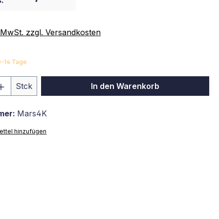
:
. MwSt. zzgl. Versandkosten
10-14 Tage
 Anzahl: Gib den gewünschten Wert ein 
Stck
In den Warenkorb
mer:
Mars4K
ttel hinzufügen