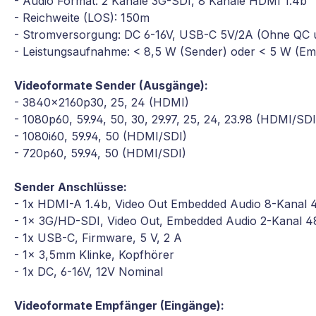
- Audio Format: 2 Kanäle 3G-SDI, 8 Kanäle HDMI 1.4b
- Reichweite (LOS): 150m
- Stromversorgung: DC 6-16V, USB-C 5V/2A (Ohne QC 
- Leistungsaufnahme: < 8,5 W (Sender) oder < 5 W (E
Videoformate Sender (Ausgänge):
- 3840x2160p30, 25, 24 (HDMI)
- 1080p60, 59.94, 50, 30, 29.97, 25, 24, 23.98 (HDMI/SDI
- 1080i60, 59.94, 50 (HDMI/SDI)
- 720p60, 59.94, 50 (HDMI/SDI)
Sender Anschlüsse:
- 1x HDMI-A 1.4b, Video Out Embedded Audio 8-Kanal 4
- 1x 3G/HD-SDI, Video Out, Embedded Audio 2-Kanal 4
- 1x USB-C, Firmware, 5 V, 2 A
- 1x 3,5mm Klinke, Kopfhörer
- 1x DC, 6-16V, 12V Nominal
Videoformate Empfänger (Eingänge):