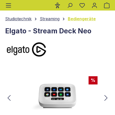
Wa
alt springen
Studiotechnik
Streaming
Bediengeräte
Elgato - Stream Deck Neo
Bildergalerie überspringen
%