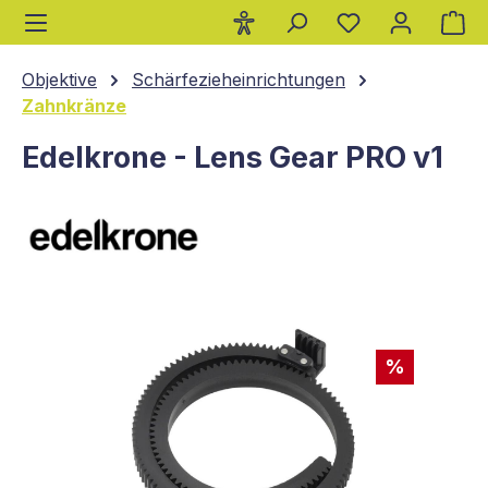
Wa
alt springen
Objektive
Schärfezieheinrichtungen
Zahnkränze
Edelkrone - Lens Gear PRO v1
Bildergalerie überspringen
%