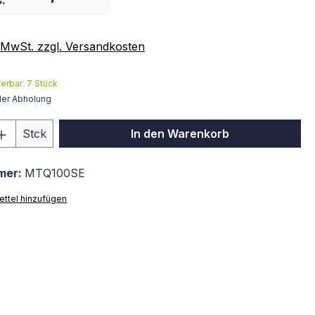
:
. MwSt. zzgl. Versandkosten
ferbar:
7
Stück
der Abholung
 Anzahl: Gib den gewünschten Wert ein 
Stck
In den Warenkorb
mer:
MTQ100SE
ttel hinzufügen