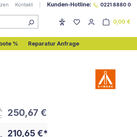
Kunden-Hotline:
nzen
Kontakt
|
0221 8880 0
0,00 €
Wa
bote %
Reparatur Anfrage
s,
250,67 €
:
210,65 €*