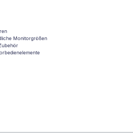
ren
dliche Monitorgrößen
 Zubehör
torbedienelemente