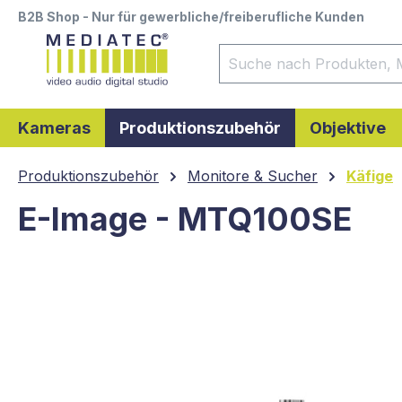
B2B Shop - Nur für gewerbliche/freiberufliche Kunden
springen
Zur Hauptnavigation springen
Kameras
Produktionszubehör
Objektive
Produktionszubehör
Monitore & Sucher
Käfige
E-Image - MTQ100SE
Bildergalerie überspringen