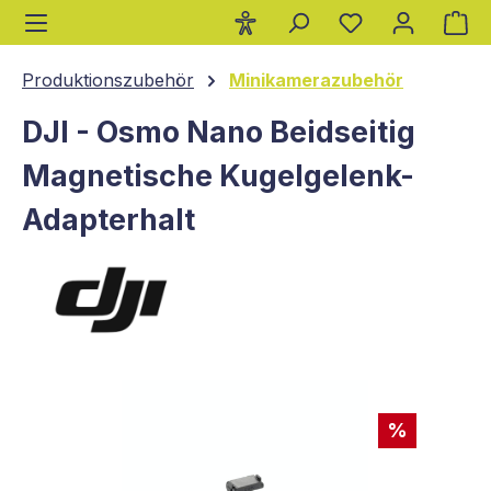
Wa
alt springen
Produktionszubehör
Minikamerazubehör
DJI - Osmo Nano Beidseitig
Magnetische Kugelgelenk-
Adapterhalt
Bildergalerie überspringen
%