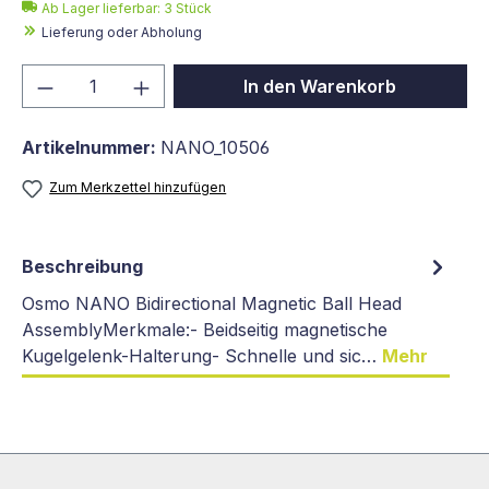
Ab Lager lieferbar:
3
Stück
Lieferung oder Abholung
Produkt Anzahl: Gib den gewünschten We
In den Warenkorb
Artikelnummer:
NANO_10506
Zum Merkzettel hinzufügen
Beschreibung
Osmo NANO Bidirectional Magnetic Ball Head
AssemblyMerkmale:- Beidseitig magnetische
Kugelgelenk-Halterung- Schnelle und sic…
Mehr