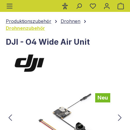
Wa
alt springen
Produktionszubehör
Drohnen
Drohnenzubehör
DJI - O4 Wide Air Unit
Bildergalerie überspringen
Neu