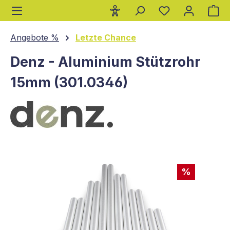
Wa
alt springen
Angebote %
Letzte Chance
Denz - Aluminium Stützrohr
15mm (301.0346)
Bildergalerie überspringen
%