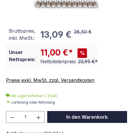
Bruttopreis,
28,50 €
13,09 €
inkl. MwSt.:
11,00 €*
Unser
%
Nettopreis:
Nettolistenpreis:
23,95 €*
Preise exkl. MwSt. zzgl. Versandkosten
Ab Lager lieferbar:
2
Stück
Lieferung oder Abholung
Produkt Anzahl: Gib den gewünschten We
In den Warenkorb