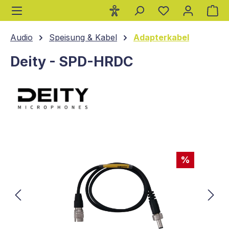
Wa
alt springen
Audio
Speisung & Kabel
Adapterkabel
Deity - SPD-HRDC
Bildergalerie überspringen
%