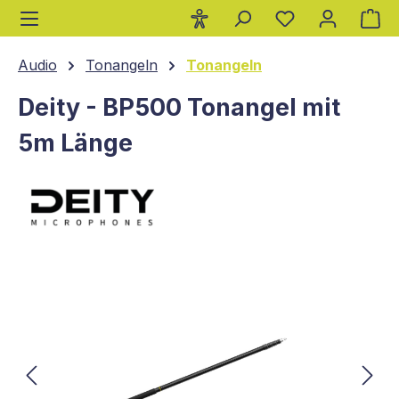
Wa
alt springen
Audio
Tonangeln
Tonangeln
Deity - BP500 Tonangel mit
5m Länge
Bildergalerie überspringen