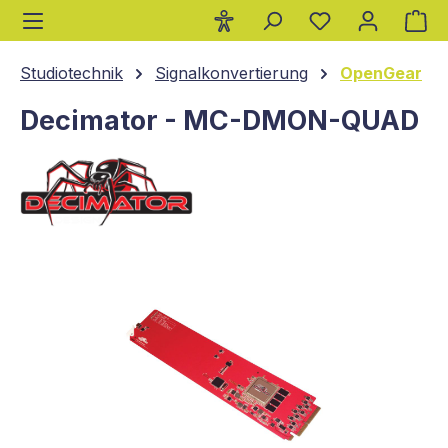
Wa
alt springen
Studiotechnik
Signalkonvertierung
OpenGear
Decimator - MC-DMON-QUAD
Bildergalerie überspringen