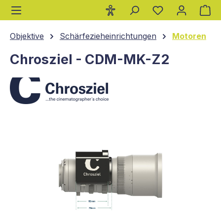
Wa
alt springen
Objektive
Schärfezieheinrichtungen
Motoren
Chrosziel - CDM-MK-Z2
Bildergalerie überspringen