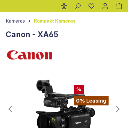
Wa
alt springen
Kameras
Kompakt Kameras
Canon - XA65
Bildergalerie überspringen
%
0% Leasing