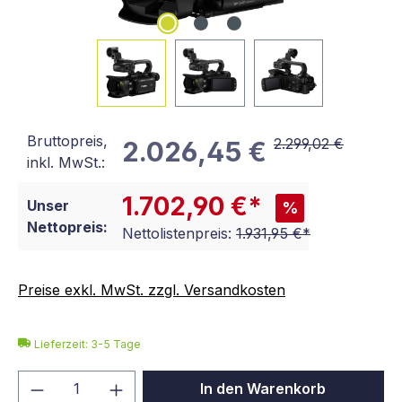
Bruttopreis,
2.299,02 €
2.026,45 €
inkl. MwSt.:
1.702,90 €*
Unser
%
Nettopreis:
Nettolistenpreis:
1.931,95 €*
Preise exkl. MwSt. zzgl. Versandkosten
Lieferzeit: 3-5 Tage
Produkt Anzahl: Gib den gewünschten We
In den Warenkorb