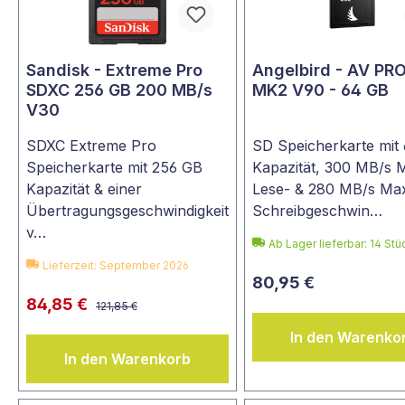
Sandisk - Extreme Pro
Angelbird - AV PR
SDXC 256 GB 200 MB/s
MK2 V90 - 64 GB
V30
SDXC Extreme Pro
SD Speicherkarte mit
Speicherkarte mit 256 GB
Kapazität, 300 MB/s 
Kapazität & einer
Lese- & 280 MB/s Ma
Übertragungsgeschwindigkeit
Schreibgeschwin…
v…
Ab Lager lieferbar:
14
Stü
Lieferzeit: September 2026
80,95 €
84,85 €
121,85 €
In den Warenko
In den Warenkorb