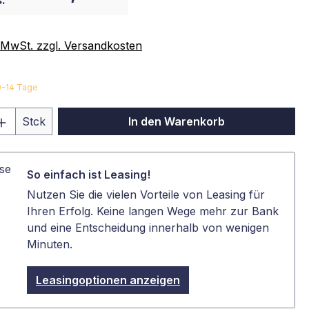
:
. MwSt. zzgl. Versandkosten
10-14 Tage
 Anzahl: Gib den gewünschten Wert ein 
Stck
In den Warenkorb
So einfach ist Leasing!
Nutzen Sie die vielen Vorteile von Leasing für
Ihren Erfolg. Keine langen Wege mehr zur Bank
und eine Entscheidung innerhalb von wenigen
Minuten.
Leasingoptionen anzeigen