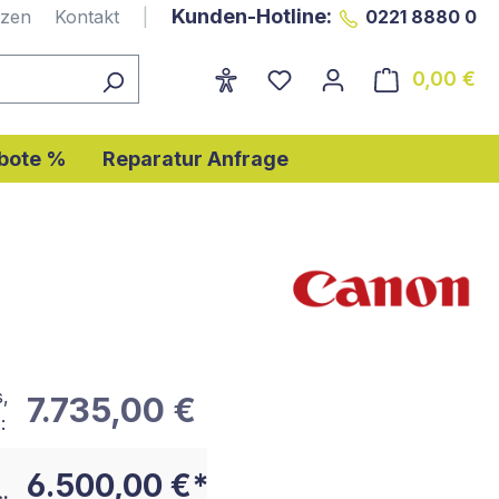
Kunden-Hotline:
nzen
Kontakt
|
0221 8880 0
0,00 €
Wa
bote %
Reparatur Anfrage
s,
7.735,00 €
:
6.500,00 €*