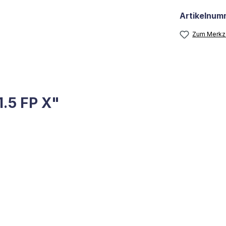
Artikelnum
Zum Merkze
.5 FP X"