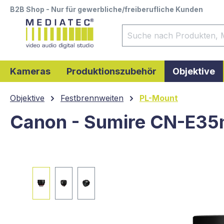
B2B Shop - Nur für gewerbliche/freiberufliche Kunden
springen
Zur Hauptnavigation springen
Kameras
Produktionszubehör
Objektive
Objektive
Festbrennweiten
PL-Mount
Canon - Sumire CN-E35
Bildergalerie überspringen