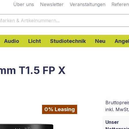
Über uns
Newsletter
Veranstaltungen
Refere
Audio
Licht
Studiotechnik
Neu
Ange
mm T1.5 FP X
Bruttoprei
0% Leasing
inkl. MwSt.
Unser