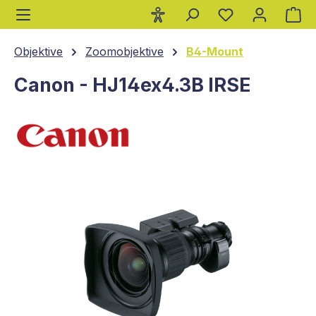
Wa
alt springen
Objektive
Zoomobjektive
B4-Mount
Canon - HJ14ex4.3B IRSE
Bildergalerie überspringen