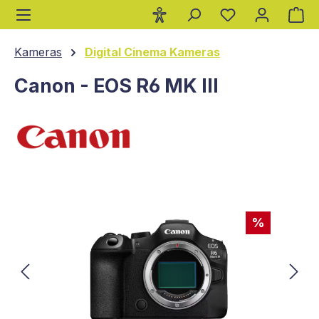
Wa
alt springen
Kameras
Digital Cinema Kameras
Canon - EOS R6 MK III
Bildergalerie überspringen
%