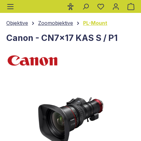
Wa
alt springen
Objektive
Zoomobjektive
PL-Mount
Canon - CN7x17 KAS S / P1
Bildergalerie überspringen