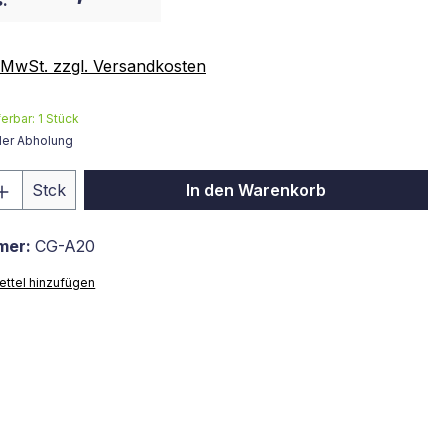
:
. MwSt. zzgl. Versandkosten
ferbar:
1
Stück
der Abholung
 Anzahl: Gib den gewünschten Wert ein 
Stck
In den Warenkorb
mer:
CG-A20
ttel hinzufügen