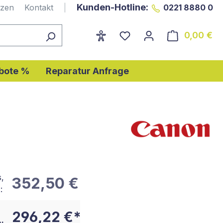
Kunden-Hotline:
nzen
Kontakt
|
0221 8880 0
0,00 €
Wa
bote %
Reparatur Anfrage
s,
352,50 €
:
296,22 €*