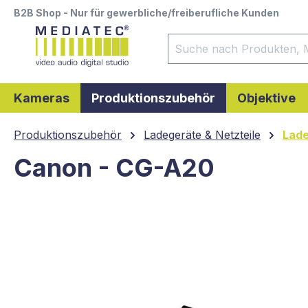
B2B Shop - Nur für gewerbliche/freiberufliche Kunden
springen
Zur Hauptnavigation springen
Kameras
Produktionszubehör
Objektive
Produktionszubehör
Ladegeräte & Netzteile
Lade
Canon - CG-A20
Bildergalerie überspringen