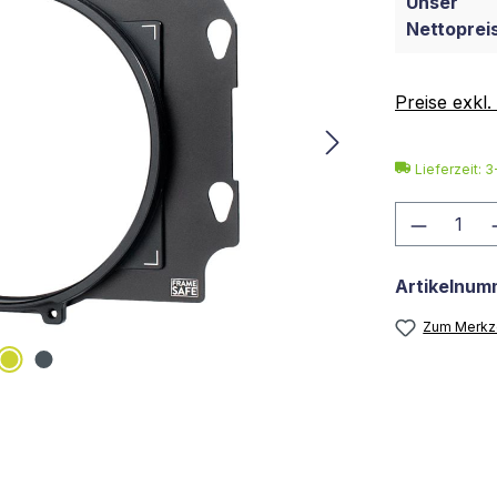
Unser
Nettopreis
Preise exkl
Lieferzeit: 
Produkt
Artikelnum
Zum Merkze