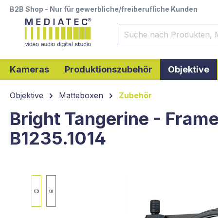
B2B Shop - Nur für gewerbliche/freiberufliche Kunden
springen
Zur Hauptnavigation springen
Kameras
Produktionszubehör
Objektive
Objektive
Matteboxen
Zubehör
Bright Tangerine - Fram
B1235.1014
Bildergalerie überspringen