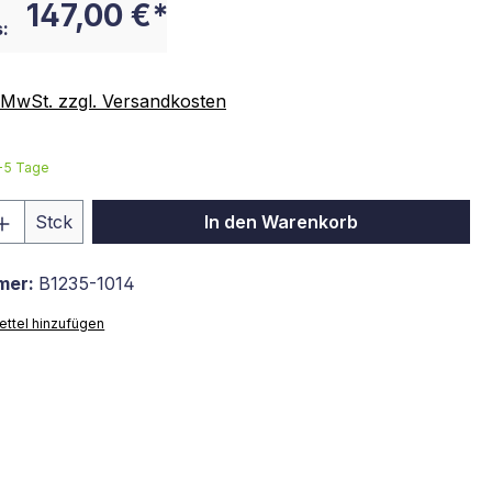
147,00 €*
:
. MwSt. zzgl. Versandkosten
3-5 Tage
 Anzahl: Gib den gewünschten Wert ein 
Stck
In den Warenkorb
mer:
B1235-1014
ttel hinzufügen