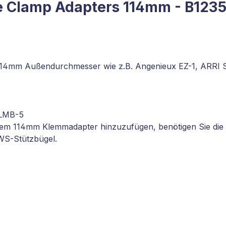
e Clamp Adapters 114mm - B1235
it 114mm Außendurchmesser wie z.B. Angenieux EZ-1, ARRI
 LMB-5
t dem 114mm Klemmadapter hinzuzufügen, benötigen Sie di
S-Stützbügel.