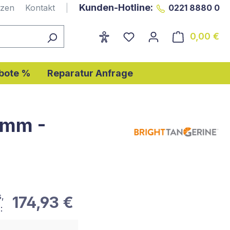
Kunden-Hotline:
nzen
Kontakt
|
0221 8880 0
0,00 €
Wa
bote %
Reparatur Anfrage
4mm -
s,
174,93 €
: