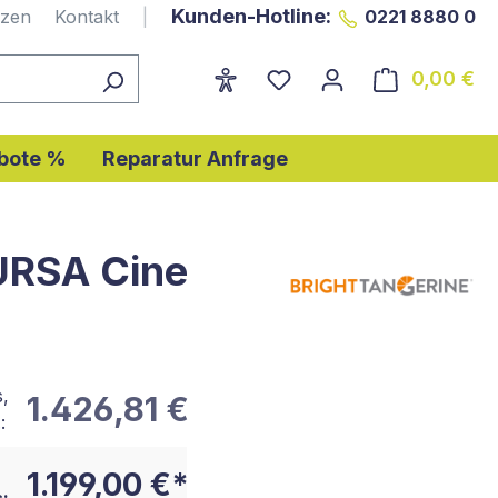
Kunden-Hotline:
nzen
Kontakt
|
0221 8880 0
0,00 €
Wa
bote %
Reparatur Anfrage
 URSA Cine
s,
1.426,81 €
:
1.199,00 €*