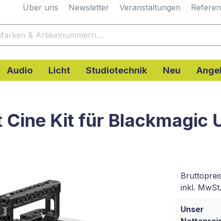
Über uns
Newsletter
Veranstaltungen
Refere
Audio
Licht
Studiotechnik
Neu
Ange
t Cine Kit für Blackmagic
Bruttoprei
inkl. MwSt.
Unser