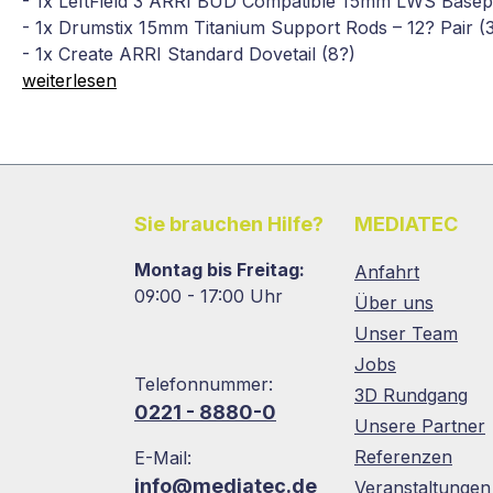
- 1x LeftField 3 ARRI BUD Compatible 15mm LWS Basep
- 1x Drumstix 15mm Titanium Support Rods – 12? Pair (
- 1x Create ARRI Standard Dovetail (8?)
weiterlesen
Sie brauchen Hilfe?
MEDIATEC
Montag bis Freitag:
Anfahrt
09:00 - 17:00 Uhr
Über uns
Unser Team
Jobs
Telefonnummer:
3D Rundgang
0221 - 8880-0
Unsere Partner
Referenzen
E-Mail:
info@mediatec.de
Veranstaltungen