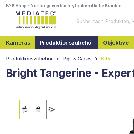
B2B Shop - Nur für gewerbliche/freiberufliche Kunden
springen
Zur Hauptnavigation springen
Kameras
Produktionszubehör
Objektive
Produktionszubehör
Rigs & Cages
Kits
Bright Tangerine - Exper
Bildergalerie überspringen