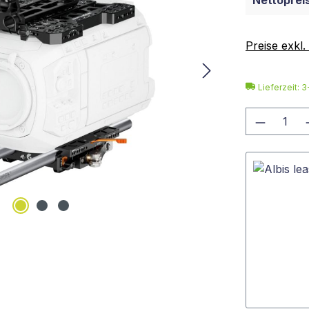
Nettopreis
Preise exkl
Lieferzeit: 
Produkt