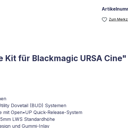
Artikelnum
Zum Merkze
ne Kit für Blackmagic URSA Cine"
nen
ility Dovetail (BUD) Systemen
te mit Open•UP Quick-Release-System
für 15mm LWS Standardhöhe
design und Gummi-Inlay