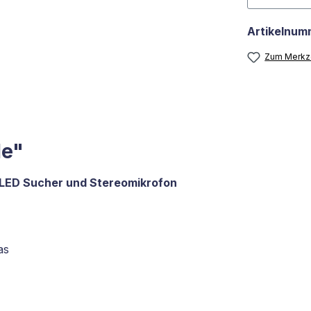
Artikelnum
Zum Merkze
le"
OLED Sucher und Stereomikrofon
as