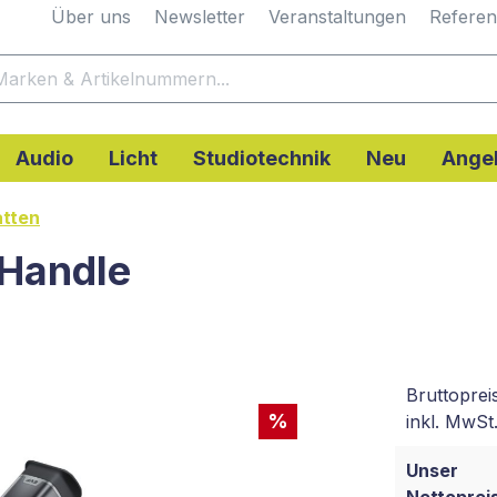
Über uns
Newsletter
Veranstaltungen
Refere
Audio
Licht
Studiotechnik
Neu
Ange
atten
 Handle
Bruttoprei
%
inkl. MwSt.
Unser