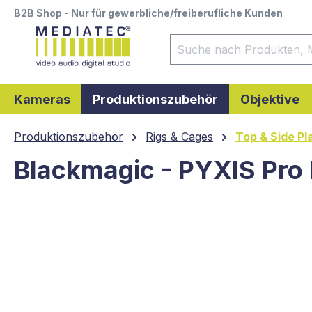
B2B Shop - Nur für gewerbliche/freiberufliche Kunden
springen
Zur Hauptnavigation springen
Kameras
Produktionszubehör
Objektive
Produktionszubehör
Rigs & Cages
Top & Side Pl
Blackmagic - PYXIS Pro
Bildergalerie überspringen