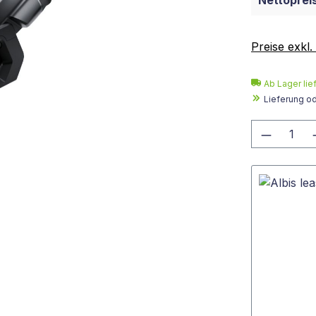
Nettopreis
Preise exkl
Ab Lager lie
Lieferung o
Produkt