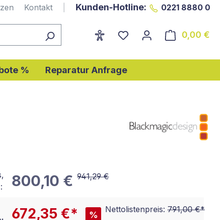
Kunden-Hotline:
nzen
Kontakt
|
0221 8880 0
0,00 €
Wa
bote %
Reparatur Anfrage
s,
941,29 €
800,10 €
:
Nettolistenpreis:
791,00 €*
672,35 €*
%