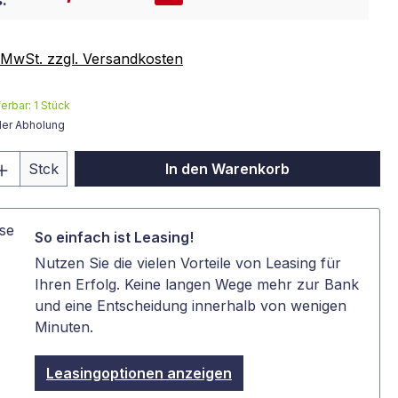
:
. MwSt. zzgl. Versandkosten
ferbar:
1
Stück
der Abholung
 Anzahl: Gib den gewünschten Wert ein 
Stck
In den Warenkorb
So einfach ist Leasing!
Nutzen Sie die vielen Vorteile von Leasing für
Ihren Erfolg. Keine langen Wege mehr zur Bank
und eine Entscheidung innerhalb von wenigen
Minuten.
Leasingoptionen anzeigen