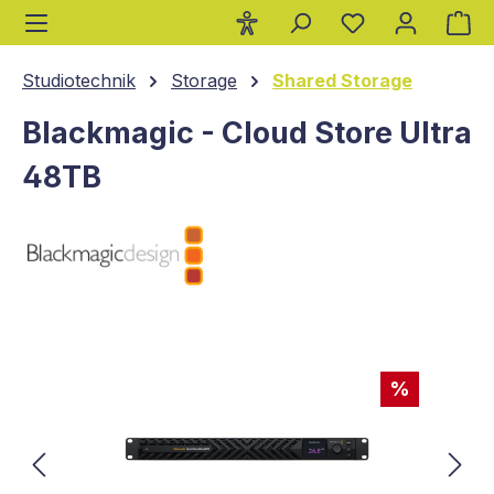
Wa
alt springen
Studiotechnik
Storage
Shared Storage
Blackmagic - Cloud Store Ultra
48TB
Bildergalerie überspringen
%