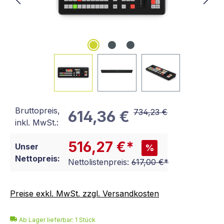
Bruttopreis,
734,23 €
614,36 €
inkl. MwSt.:
516,27 €*
Unser
%
Nettopreis:
Nettolistenpreis:
617,00 €*
Preise exkl. MwSt. zzgl. Versandkosten
Ab Lager lieferbar:
1
Stück