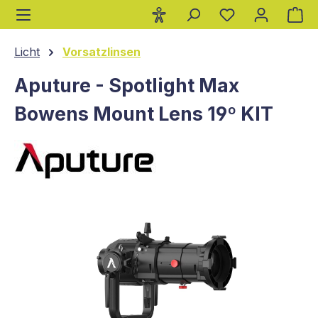
Wa
alt springen
Licht
Vorsatzlinsen
Aputure - Spotlight Max
Bowens Mount Lens 19º KIT
Bildergalerie überspringen