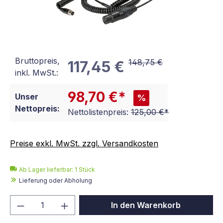
Bruttopreis,
148,75 €
117,45 €
inkl. MwSt.:
98,70 €*
Unser
%
Nettopreis:
Nettolistenpreis:
125,00 €*
Preise exkl. MwSt. zzgl. Versandkosten
Ab Lager lieferbar:
1
Stück
Lieferung oder Abholung
Produkt Anzahl: Gib den gewünschten We
In den Warenkorb