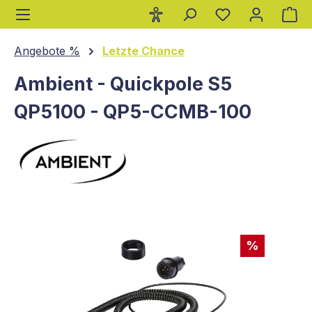
Wa
alt springen
Angebote %
Letzte Chance
Ambient - Quickpole S5
QP5100 - QP5-CCMB-100
Bildergalerie überspringen
%