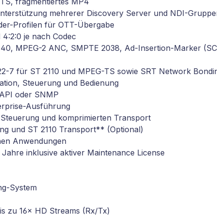
-TS, fragmentiertes MP4
Unterstützung mehrerer Discovery Server und NDI-Gruppe
adder-Profilen für OTT-Übergabe
d 4:2:0 je nach Codec
0-40, MPEG-2 ANC, SMPTE 2038, Ad-Insertion-Marker (SCTE
022-7 für ST 2110 und MPEG-TS sowie SRT Network Bondi
ration, Steuerung und Bedienung
T API oder SNMP
erprise-Ausführung
S-Steuerung und komprimierten Transport
g und ST 2110 Transport** (Optional)
ischen Anwendungen
f Jahre inklusive aktiver Maintenance License
ing-System
Bis zu 16× HD Streams (Rx/Tx)