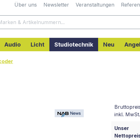
Über uns
Newsletter
Veranstaltungen
Refere
Audio
Licht
Studiotechnik
Neu
Ange
coder
Bruttoprei
inkl. MwSt.
Unser
Nettopreis