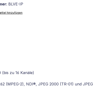
mer:
BLVE-IP
ttel hinzufügen
 (bis zu 16 Kanäle)
H.262 (MPEG-2), NDI®, JPEG 2000 (TR-01) und JPEG