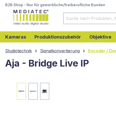
B2B Shop - Nur für gewerbliche/freiberufliche Kunden
springen
Zur Hauptnavigation springen
Kameras
Produktionszubehör
Objektive
Studiotechnik
Signalkonvertierung
Encoder / De
Aja - Bridge Live IP
Bildergalerie überspringen