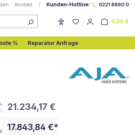
Kunden-Hotline:
nzen
Kontakt
|
0221 8880 0
0,00 €
Wa
bote %
Reparatur Anfrage
s,
21.234,17 €
:
17.843,84 €*
: