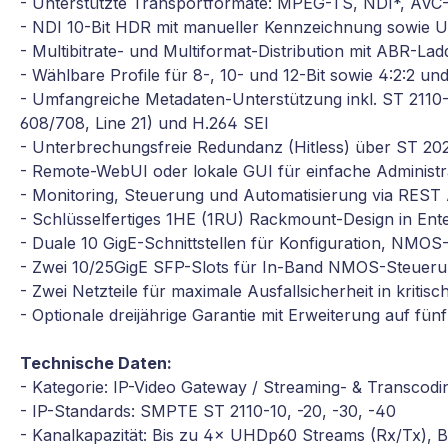
- Unterstützte Transportformate: MPEG-TS, NDI*, AVC
- NDI 10-Bit HDR mit manueller Kennzeichnung sowie 
- Multibitrate- und Multiformat-Distribution mit ABR-L
- Wählbare Profile für 8-, 10- und 12-Bit sowie 4:2:2 un
- Umfangreiche Metadaten-Unterstützung inkl. ST 211
608/708, Line 21) und H.264 SEI
- Unterbrechungsfreie Redundanz (Hitless) über ST 2
- Remote-WebUI oder lokale GUI für einfache Administ
- Monitoring, Steuerung und Automatisierung via RES
- Schlüsselfertiges 1HE (1RU) Rackmount-Design in Ent
- Duale 10 GigE-Schnittstellen für Konfiguration, NMO
- Zwei 10/25GigE SFP-Slots für In-Band NMOS-Steuerun
- Zwei Netzteile für maximale Ausfallsicherheit in krit
- Optionale dreijährige Garantie mit Erweiterung auf fün
Technische Daten:
- Kategorie: IP-Video Gateway / Streaming- & Transcod
- IP-Standards: SMPTE ST 2110-10, -20, -30, -40
- Kanalkapazität: Bis zu 4× UHDp60 Streams (Rx/Tx), 