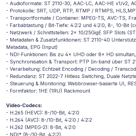
- Audioformate: ST 2110-30, AAC-LC, AAC-HE v1/v2, A
- Protokolle: SRT, UDP, RTP, RTMP / RTMPS, HLS,MPT
- Transportformate / Container: MPEG-TS, AVC-TS, F
- Farbabtastung / Bit-Tiefe: 4:2:2 und 4:2:0, 8-, 10-Bit 
- Netzwerk / Schnittstellen: 2x 10/25GigE SFP Slots (S
- Metadaten & Zusatzfunktionen: ST 2110-40 Unterstü
Metadata, EPG (Input)
- NDI-Funktionen: Bis zu 4× UHD oder 8× HD simultan,
- Synchronisation & Transport: PTP (in-band über ST 2
- Verarbeitung: Echtzeit Encoding / Decoding / Transcod
- Redundanz: ST 2022-7 Hitless Switching, Duale Netzte
- Steuerung & Monitoring: Webbrowser-basierte UI, R
- Formfaktor: 1HE (1RU) Rackmount
Video-Codecs:
- H.265 (HEVC): 8-/10-Bit, 4:2:0
- H.264 (AVC): 8-/10-Bit, 4:2:0 / 4:2:2
- H.262 (MPEG-2): 8-Bit, 4:2:0
- NDI* (8-/10-Bit, 4:2:2)