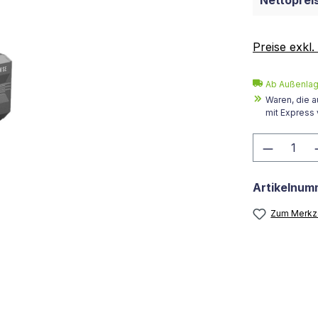
Nettopreis
Preise exkl
Ab Außenlag
Waren, die a
mit Express
Produkt
Artikelnum
Zum Merkze