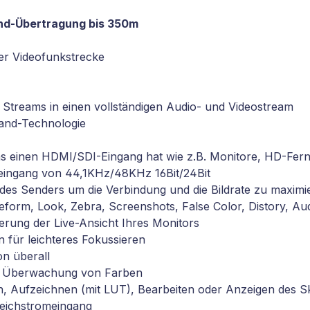
nd-Übertragung bis 350m
der Videofunkstrecke
 Streams in einen vollständigen Audio- und Videostream
Band-Technologie
s einen HDMI/SDI-Eingang hat wie z.B. Monitore, HD-Fern
oeingang von 44,1KHz/48KHz 16Bit/24Bit
ät des Senders um die Verbindung und die Bildrate zu maxi
form, Look, Zebra, Screenshots, False Color, Distory, Audi
gerung der Live-Ansicht Ihres Monitors
 für leichteres Fokussieren
n überall
ur Überwachung von Farben
n, Aufzeichnen (mit LUT), Bearbeiten oder Anzeigen des Sk
leichstromeingang