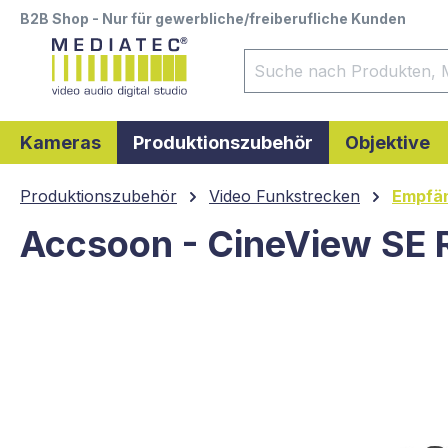
B2B Shop - Nur für gewerbliche/freiberufliche Kunden
springen
Zur Hauptnavigation springen
Kameras
Produktionszubehör
Objektive
Produktionszubehör
Video Funkstrecken
Empfä
Accsoon - CineView SE 
Bildergalerie überspringen