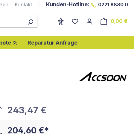
Kunden-Hotline:
nzen
Kontakt
|
0221 8880 0
0,00 €
Wa
bote %
Reparatur Anfrage
s,
243,47 €
:
204,60 €*