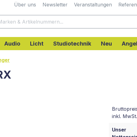
Über uns
Newsletter
Veranstaltungen
Refere
Audio
Licht
Studiotechnik
Neu
Ange
nger
RX
Bruttoprei
inkl. MwSt.
Unser