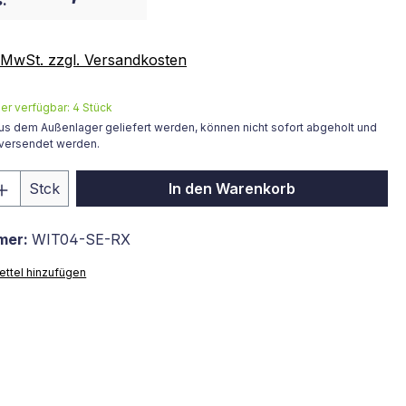
:
. MwSt. zzgl. Versandkosten
er verfügbar: 4 Stück
us dem Außenlager geliefert werden, können nicht sofort abgeholt und
 versendet werden.
 Anzahl: Gib den gewünschten Wert ein 
Stck
In den Warenkorb
mer:
WIT04-SE-RX
ttel hinzufügen