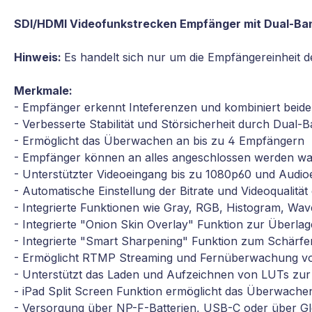
SDI/HDMI Videofunkstrecken Empfänger mit Dual-Ba
Hinweis:
Es handelt sich nur um die Empfängereinheit 
Merkmale:
- Empfänger erkennt Inteferenzen und kombiniert beide
- Verbesserte Stabilität und Störsicherheit durch Dual-
- Ermöglicht das Überwachen an bis zu 4 Empfängern
- Empfänger können an alles angeschlossen werden wa
- Unterstützter Videoeingang bis zu 1080p60 und Audi
- Automatische Einstellung der Bitrate und Videoqualit
- Integrierte Funktionen wie Gray, RGB, Histogram, Wave
- Integrierte "Onion Skin Overlay" Funktion zur Überla
- Integrierte "Smart Sharpening" Funktion zum Schärfen
- Ermöglicht RTMP Streaming und Fernüberwachung vo
- Unterstützt das Laden und Aufzeichnen von LUTs z
- iPad Split Screen Funktion ermöglicht das Überwache
- Versorgung über NP-F-Batterien, USB-C oder über G