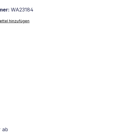
mer:
WA23184
ttel hinzufügen
r ab