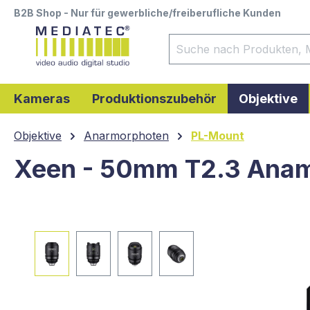
B2B Shop - Nur für gewerbliche/freiberufliche Kunden
springen
Zur Hauptnavigation springen
Kameras
Produktionszubehör
Objektive
Objektive
Anarmorphoten
PL-Mount
Xeen - 50mm T2.3 Anam
Bildergalerie überspringen