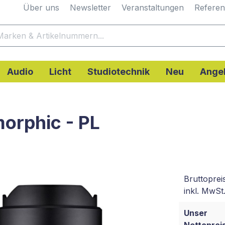
Über uns
Newsletter
Veranstaltungen
Refere
Audio
Licht
Studiotechnik
Neu
Ange
orphic - PL
Bruttoprei
inkl. MwSt.
Unser