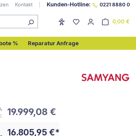
Kunden-Hotline:
nzen
Kontakt
|
0221 8880 0
0,00 €
Wa
bote %
Reparatur Anfrage
s,
19.999,08 €
:
16.805,95 €*