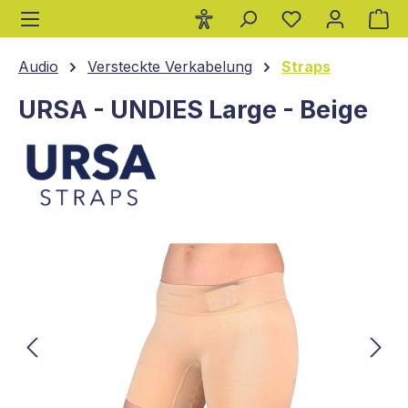
Wa
alt springen
Audio
Versteckte Verkabelung
Straps
URSA - UNDIES Large - Beige
Bildergalerie überspringen