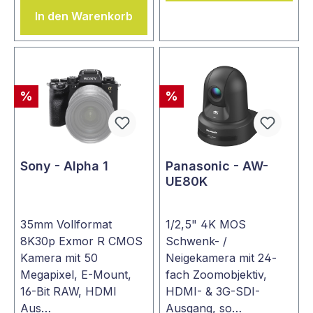
In den Warenkorb
%
%
Sony - Alpha 1
Panasonic - AW-
UE80K
35mm Vollformat
1/2,5" 4K MOS
8K30p Exmor R CMOS
Schwenk- /
Kamera mit 50
Neigekamera mit 24-
Megapixel, E-Mount,
fach Zoomobjektiv,
16-Bit RAW, HDMI
HDMI- & 3G-SDI-
Aus…
Ausgang, so…