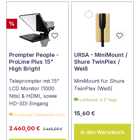
%
Prompter People -
URSA - MiniMount /
ProLine Plus 15"
Shure TwinPlex /
High Bright
Weiß
Teleprompter mit 15"
MiniMount für Shure
LCD Monitor (1000
TwinPlex (Weiß)
Nits) & HDMI, sowie
Lieferzeit: 3-5 Tage
HD-SDI Eingang
15,60 €
Lieferzeit: September 2026
2.460,00 €
2.465,00 €
In den Warenkorb