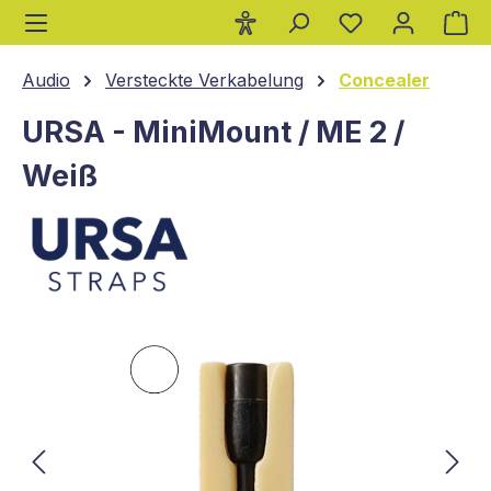
Wa
alt springen
Audio
Versteckte Verkabelung
Concealer
URSA - MiniMount / ME 2 /
Weiß
Bildergalerie überspringen