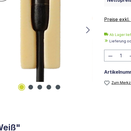
Nettopreis
Preise exkl
Ab Lager lie
Lieferung o
Produkt
Artikelnum
Zum Merkze
Weiß"