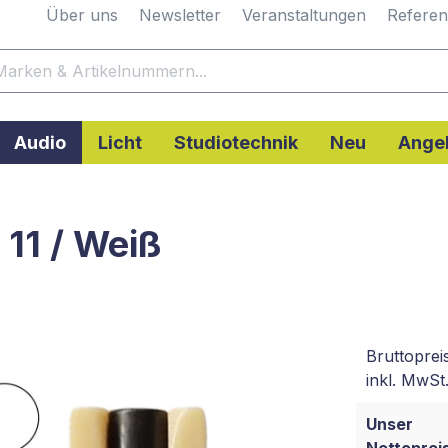
Über uns
Newsletter
Veranstaltungen
Refere
Audio
Licht
Studiotechnik
Neu
Ange
11 / Weiß
Bruttoprei
inkl. MwSt.
Unser