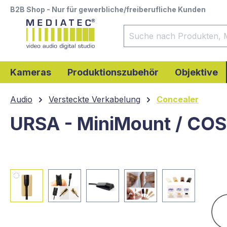
B2B Shop - Nur für gewerbliche/freiberufliche Kunden
springen
Zur Hauptnavigation springen
Kameras
Produktionszubehör
Objektive
Audio
Versteckte Verkabelung
Concealer
URSA - MiniMount / COS 
Bildergalerie überspringen