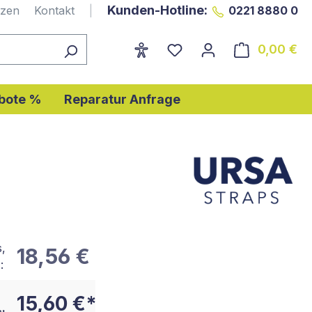
Kunden-Hotline:
nzen
Kontakt
|
0221 8880 0
0,00 €
Wa
bote %
Reparatur Anfrage
s,
18,56 €
:
15,60 €*