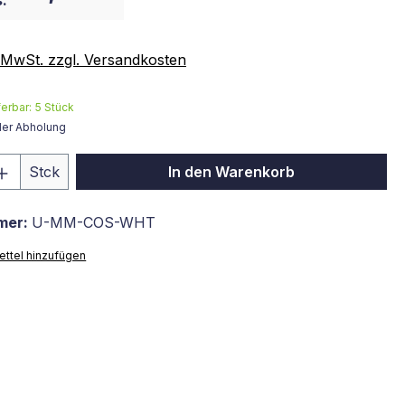
:
. MwSt. zzgl. Versandkosten
ferbar:
5
Stück
der Abholung
 Anzahl: Gib den gewünschten Wert ein 
Stck
In den Warenkorb
mer:
U-MM-COS-WHT
ttel hinzufügen