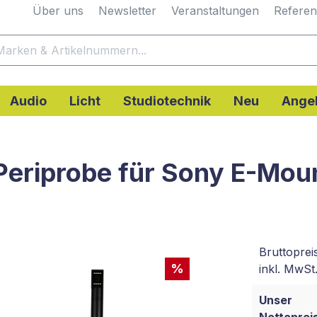
Über uns
Newsletter
Veranstaltungen
Refere
Audio
Licht
Studiotechnik
Neu
Ange
eriprobe für Sony E-Mou
Bruttoprei
%
inkl. MwSt.
Unser