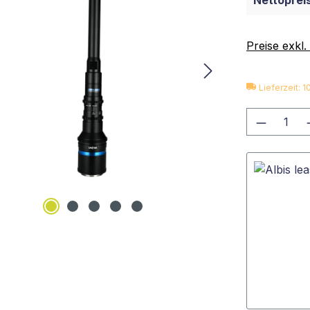
Nettopreis
Preise exkl
Lieferzeit: 
Produkt