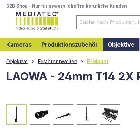
B2B Shop - Nur für gewerbliche/freiberufliche Kunden
springen
Zur Hauptnavigation springen
Kameras
Produktionszubehör
Objektive
Objektive
Festbrennweiten
E-Mount
LAOWA - 24mm T14 2X P
Bildergalerie überspringen