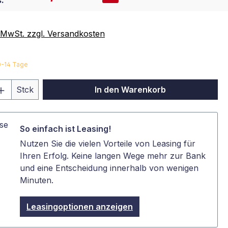
:
. MwSt. zzgl. Versandkosten
10-14 Tage
 Anzahl: Gib den gewünschten Wert ein 
Stck
In den Warenkorb
So einfach ist Leasing!
Nutzen Sie die vielen Vorteile von Leasing für
Ihren Erfolg. Keine langen Wege mehr zur Bank
und eine Entscheidung innerhalb von wenigen
Minuten.
Leasingoptionen anzeigen