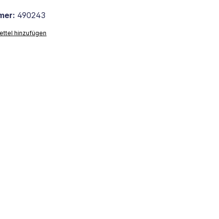
mer:
490243
ttel hinzufügen