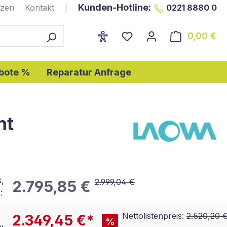
Kunden-Hotline:
nzen
Kontakt
|
0221 8880 0
0,00 €
Wa
bote %
Reparatur Anfrage
nt
s,
2.999,04 €
2.795,85 €
:
Nettolistenpreis:
2.520,20 
2.349,45 €*
%